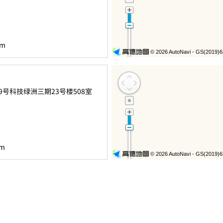
om
9号科技绿洲三期23号楼508室
om