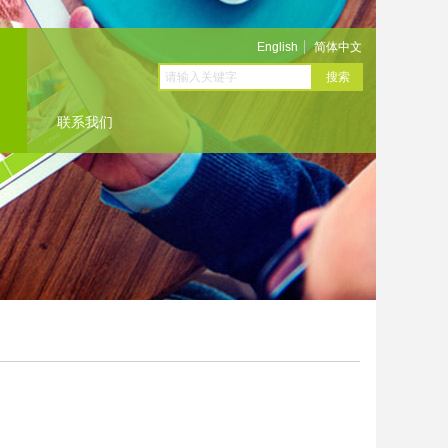
English
English
简体中文
简体中文
搜索
联系我们