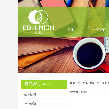
首页
关于我们
首页
>>
新闻资讯
>>
行业
关于我们
新闻资讯
/ News
暂无相关记录！
公司新闻
行业新闻