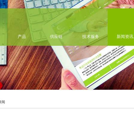
产品
供应链
技术服务
新闻资讯
新闻